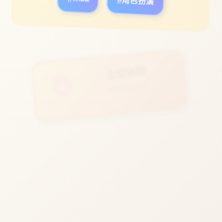
#steam
#角色扮演
立即体验
免费完整版游戏