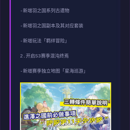
-新增羽之国系列古遗物
-新增羽之国副本及其对应套装
-新增玩法「羁绊冒险」
2.开启S3赛季混沌终焉
-新增赛季独立地图「星海巡游」