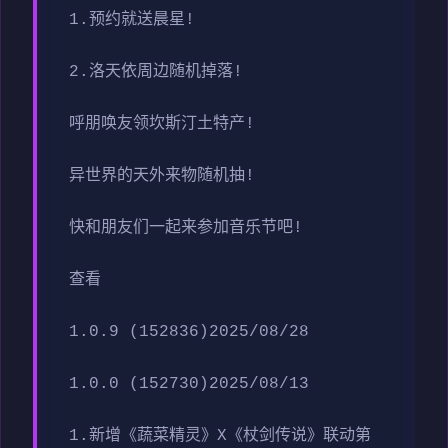
1.预约就送晨星!
2.洛天依周边随机掉落!
呼朋唤友领坎斯汀土特产!
异世界的天外来物随机抽!
快和朋友们一起来参加音乐节吧!
查看
1.0.9 (152836)2025/08/28
1.0.0 (152730)2025/08/13
1.新增《蔬菜精灵》X《杖剑传说》联动第