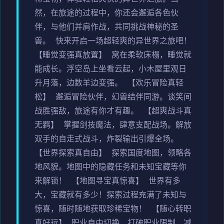
然，在旅途的过程中，你还会邂逅各色伙
伴，与他们并肩作战，共同挑战神秘的圣
兽。 快来开启一场超轻爽的异世界之旅吧！
【睡觉变强真放置】 窝在柔软床榻，睡觉就
能成长。浮空岛上坐看云起，小木屋里观日
升月落，边数羊边变强。 【欢乐冒险真轻
松】 邂逅冒险伙伴，幻兽结伴同游。谈笑间
战胜强敌，旅途有你才有趣。 【超爽战斗真
无羁】 掌握剑技魔法，肆意支配战场。解放
双手的自走式战斗，炸裂输出引爆全场。
【世界探索真自由】 探索国度地图，领略各
地风貌。地图中的隐藏任务和未知宝藏等你
来解锁！ 【地图寻宝真惊喜】 世界有多
大，宝藏就有多少！探索过程充满了未知与
惊喜，随时随地获取珍稀宝物！ 【随心转职
真好玩】 职业自由切换，打破职业限制，减