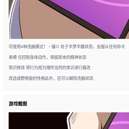
可使用4种洗脑模式！・催○ 处于半梦半醒状态，会服从任何命令
束缚 仅控制身体动作，保留原本的精神状态
常识修改 将行为视为理所当然的常识进行篡改
改造成野兽般的性格此外，还可以解除洗脑状态
游戏截图