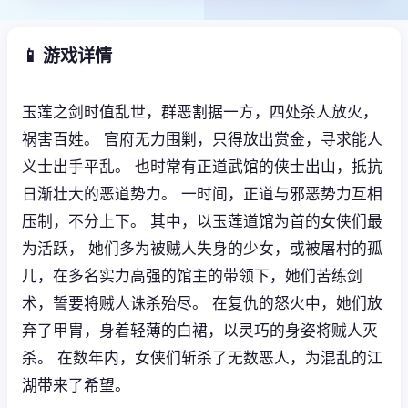
📱 游戏详情
玉莲之剑时值乱世，群恶割据一方，四处杀人放火，
祸害百姓。 官府无力围剿，只得放出赏金，寻求能人
义士出手平乱。 也时常有正道武馆的侠士出山，抵抗
日渐壮大的恶道势力。 一时间，正道与邪恶势力互相
压制，不分上下。 其中，以玉莲道馆为首的女侠们最
为活跃， 她们多为被贼人失身的少女，或被屠村的孤
儿，在多名实力高强的馆主的带领下，她们苦练剑
术，誓要将贼人诛杀殆尽。 在复仇的怒火中，她们放
弃了甲胄，身着轻薄的白裙，以灵巧的身姿将贼人灭
杀。 在数年内，女侠们斩杀了无数恶人，为混乱的江
湖带来了希望。