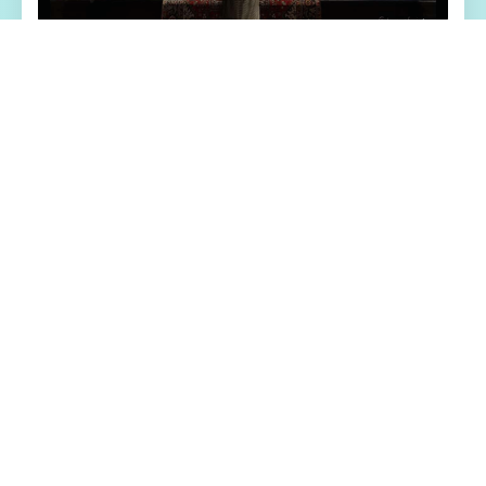
📧 游戏特色亮点
沙漠追猎者这是一款由【Zetan】制作的游戏
艺术风格出众渲染优秀，业内顶级水准 已经
更新六年，文本量高达160W+。 剧情与情感
用非常细腻的方式慢慢道来， 富有哲理与启
发，能接触的人物很多，审美也在线。 不管
从CG建模到CG渲染，都是电影级别的！ 动