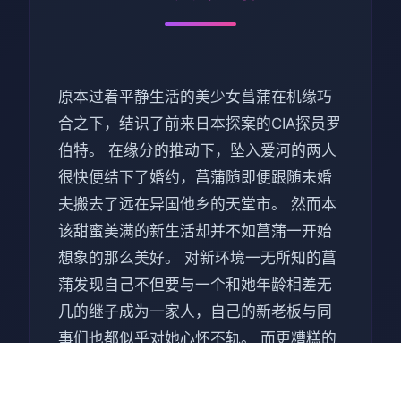
原本过着平静生活的美少女菖蒲在机缘巧
合之下，结识了前来日本探案的CIA探员罗
伯特。 在缘分的推动下，坠入爱河的两人
很快便结下了婚约，菖蒲随即便跟随未婚
夫搬去了远在异国他乡的天堂市。 然而本
该甜蜜美满的新生活却并不如菖蒲一开始
想象的那么美好。 对新环境一无所知的菖
蒲发现自己不但要与一个和她年龄相差无
几的继子成为一家人，自己的新老板与同
事们也都似乎对她心怀不轨。 而更糟糕的
是，某些本已被她放下的往日瓜葛也跟随
着她一路来到了自己的新家，准备和她一