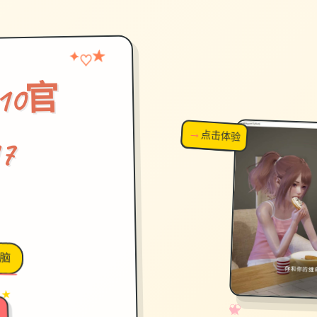
♡
★
✦
.10官
→
↗
点击体验
超棒！
7
脑
 ★
✧
♡
★
♥