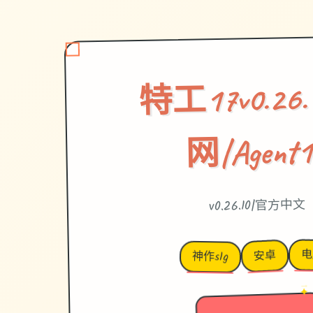
特工17v0.26
网|Agent1
v0.26.10|官方中文
电
安卓
神作slg
→
✦