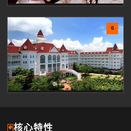
6
🃏
核心特性