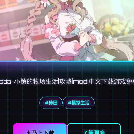
estia-小镇的牧场生活|攻略|mod|中文下载游戏
#种田
#模拟生活
马上下载
了解更多