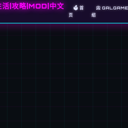
活|攻略|MOD|中文
🗳️ 首
📀 GALGAM
页
绍