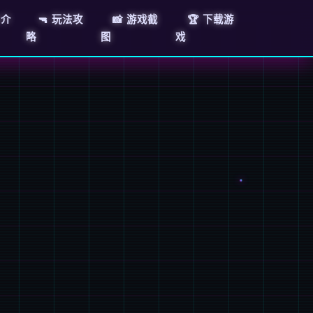
E介
🔫 玩法攻
📸 游戏截
🏆 下载游
略
图
戏